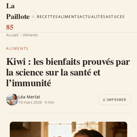
La
Paillote
⌕
RECETTES
ALIMENTS
ACTUALITÉS
ASTUCES
85
Accueil
/
Aliments
ALIMENTS
Kiwi : les bienfaits prouvés par
la science sur la santé et
l’immunité
Léa Merlat
⎙ IMPRIMER
19 mars 2026 · 4 min