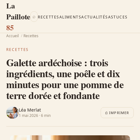
La
Paillote
⌕
RECETTES
ALIMENTS
ACTUALITÉS
ASTUCES
85
Accueil
/
Recettes
RECETTES
Galette ardéchoise : trois
ingrédients, une poêle et dix
minutes pour une pomme de
terre dorée et fondante
Léa Merlat
⎙ IMPRIMER
1 mai 2026 · 6 min