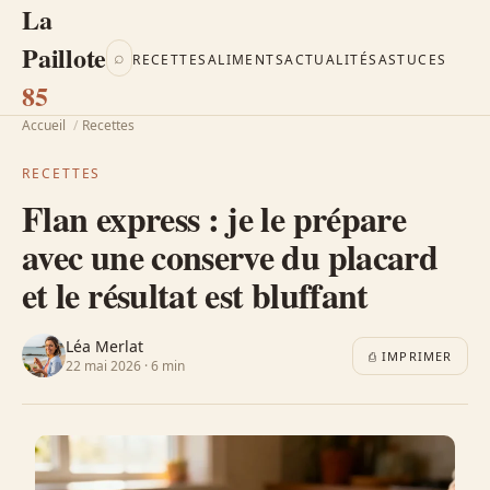
La
Paillote
⌕
RECETTES
ALIMENTS
ACTUALITÉS
ASTUCES
85
Accueil
/
Recettes
RECETTES
Flan express : je le prépare
avec une conserve du placard
et le résultat est bluffant
Léa Merlat
⎙ IMPRIMER
22 mai 2026 · 6 min